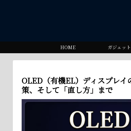
HOME
ガジェット
OLED（有機EL）ディスプレ
策、そして「直し方」まで