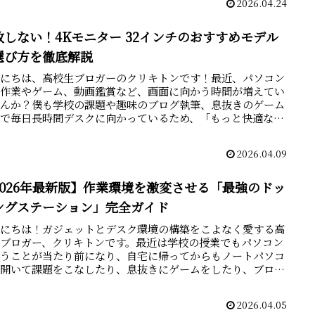
2026.04.24
敗しない！4Kモニター 32インチのおすすめモデル
選び方を徹底解説
んにちは、高校生ブロガーのクリキトンです！最近、パソコン
の作業やゲーム、動画鑑賞など、画面に向かう時間が増えてい
せんか？僕も学校の課題や趣味のブログ執筆、息抜きのゲーム
どで毎日長時間デスクに向かっているため、「もっと快適な作
境を...
2026.04.09
2026年最新版】作業環境を激変させる「最強のドッ
ングステーション」完全ガイド
んにちは！ガジェットとデスク環境の構築をこよなく愛する高
生ブロガー、クリキトンです。最近は学校の授業でもパソコン
使うことが当たり前になり、自宅に帰ってからもノートパソコ
を開いて課題をこなしたり、息抜きにゲームをしたり、ブログ
いた...
2026.04.05