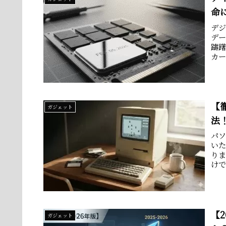
命
デジ
デー
躊
カ
率..
【
ガジェット
法
パ
い
り
け
なり
【
ガジェット