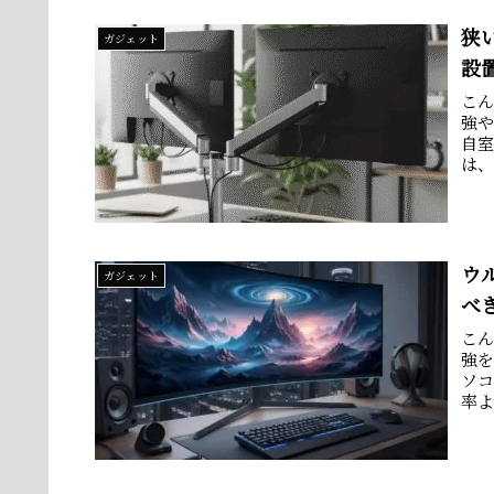
狭
ガジェット
設
こ
強や
自
は
ノー
ウ
ガジェット
べ
こ
強
ソ
率
に挙