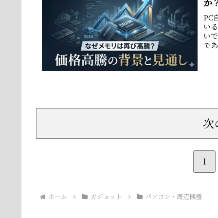
か
PC
い
いで
であ
ュ..
次
1
ホーム
ガジェット
パソコン・周辺機器