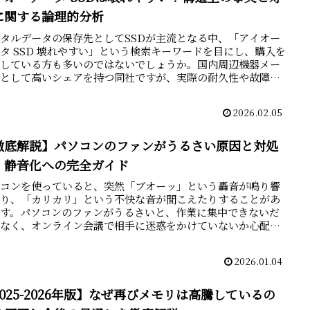
に関する論理的分析
タルデータの保存先としてSSDが主流となる中、「アイオー
タ SSD 壊れやすい」という検索キーワードを目にし、購入を
躇している方も多いのではないでしょうか。国内周辺機器メー
ーとして高いシェアを持つ同社ですが、実際の耐久性や故障
.
2026.02.05
徹底解説】パソコンのファンがうるさい原因と対処
！静音化への完全ガイド
ソコンを使っていると、突然「ブオーッ」という轟音が鳴り響
たり、「カリカリ」という不快な音が聞こえたりすることがあ
ます。パソコンのファンがうるさいと、作業に集中できないだ
でなく、オンライン会議で相手に迷惑をかけていないか心配に
ます...
2026.01.04
2025-2026年版】なぜ再びメモリは高騰しているの