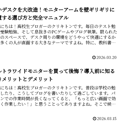
いデスクを大改造！モニターアームを壁ギリギリに
置する選び方と完全マニュアル
んにちは！高校生ブロガーのクリキトンです。毎日のテスト勉
受験勉強、そして息抜きのPCゲームやブログ執筆。限られた
室のスペースで、デスク周りの環境をどうやって快適にするか
、多くの人が直面する大きなテーマですよね。特に、教科書と
ト...
2026.03.20
ルトラワイドモニターを買って後悔？導入前に知る
きメリットとデメリット
んにちは！高校生ブロガーのクリキトンです。普段は学校の勉
をしたり、こうしてブログを書いたりして過ごしています。パ
コンでの作業時間が長くなってくると、「もっと広い画面で効
よく作業したい！」と思うことってありますよね。そこで候補
がる...
2026.03.15