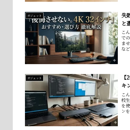
失
ガジェット
と
こ
で
ま
な
業環
【
ガジェット
キ
こ
校
を
ン
を書