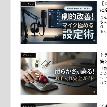
【
オーディオ
に
こ
さん
時
も
れる.
ト
ガジェット
策
「
が
つ
れ
すよ
ア
ガジェット