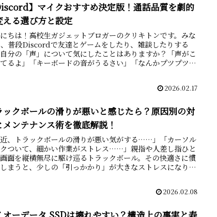
Discord】マイクおすすめ決定版！通話品質を劇的
変える選び方と設定
んにちは！高校生ガジェットブロガーのクリキトンです。みな
、普段Discordで友達とゲームをしたり、雑談したりする
、自分の「声」について気にしたことはありますか？「声がこ
ってるよ」「キーボードの音がうるさい」「なんかプツプツ切
..
2026.02.17
ラックボールの滑りが悪いと感じたら？原因別の対
とメンテナンス術を徹底解説！
最近、トラックボールの滑りが悪い気がする……」「カーソル
カクついて、細かい作業がストレス……」親指や人差し指ひと
で画面を縦横無尽に駆け巡るトラックボール。その快適さに慣
てしまうと、少しの「引っかかり」が大きなストレスになりま
ね。...
2026.02.08
イオーデータ SSDは壊れやすい？構造上の事実と寿