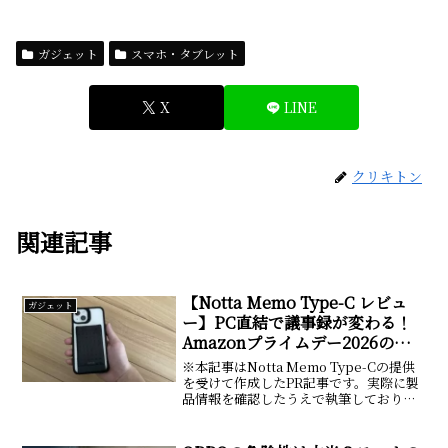
ガジェット
スマホ・タブレット
X
LINE
クリキトン
関連記事
【Notta Memo Type-C レビュ
ガジェット
ー】PC直結で議事録が変わる！
Amazonプライムデー2026の超
目玉AIボイスレコーダーを徹底検
※本記事はNotta Memo Type-Cの提供
証
を受けて作成したPR記事です。実際に製
品情報を確認したうえで執筆しており、
メリットだけでなく気になった点も含め
て紹介します。日常生活や仕事、勉強の
現場で、日々行われる会議や講義。その