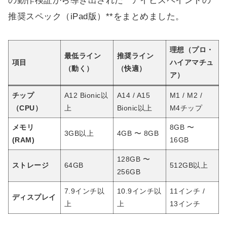
の動作検証から導き出された**アイビスペイントの
推奨スペック（iPad版）**をまとめました。
理想（プロ・
最低ライン
推奨ライン
項目
ハイアマチュ
（動く）
（快適）
ア）
チップ
A12 Bionic以
A14 / A15
M1 / M2 /
（CPU）
上
Bionic以上
M4チップ
メモリ
8GB 〜
3GB以上
4GB 〜 8GB
(RAM)
16GB
128GB 〜
ストレージ
64GB
512GB以上
256GB
7.9インチ以
10.9インチ以
11インチ /
ディスプレイ
上
上
13インチ