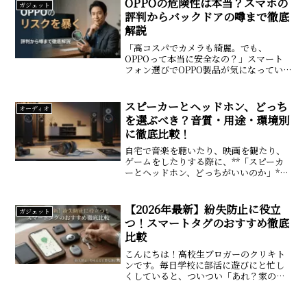
OPPOの危険性は本当？スマホの
ガジェット
「議事録...
評判からバックドアの噂まで徹底
解説
「高コスパでカメラも綺麗。でも、
OPPOって本当に安全なの？」スマート
フォン選びでOPPO製品が気になってい
るものの、インターネットで「oppo 危
険性」と検索して、一抹の不安を感じて
いませんか？「中国のスマホだから、個
スピーカーとヘッドホン、どっち
オーディオ
人情報が抜かれるんじ...
を選ぶべき？音質・用途・環境別
に徹底比較！
自宅で音楽を聴いたり、映画を観たり、
ゲームをしたりする際に、**「スピーカ
ーとヘッドホン、どっちがいいのか」**
迷うことはありませんか？最近ではワイ
ヤレス技術の進化や高音質モデルの普及
により、スピーカーもヘッドホンも多様
【2026年最新】紛失防止に役立
ガジェット
化しています。価格も...
つ！スマートタグのおすすめ徹底
比較
こんにちは！高校生ブロガーのクリキト
ンです。毎日学校に部活に遊びにと忙し
くしていると、ついつい「あれ？家の鍵
どこにやったっけ？」「財布が見当たら
ない！」なんてこと、ありませんか？僕