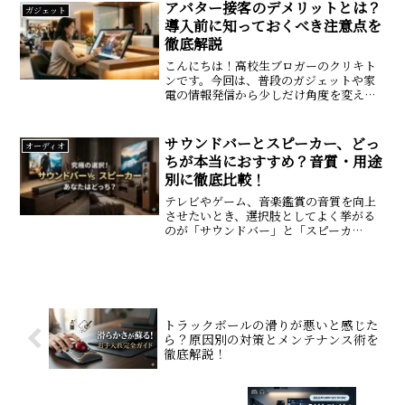
も過去に何度も通学カバンの中をひっく
アバター接客のデメリットとは？
ガジェット
り返して探し物をした経験...
導入前に知っておくべき注意点を
徹底解説
こんにちは！高校生ブロガーのクリキト
ンです。今回は、普段のガジェットや家
電の情報発信から少しだけ角度を変え
て、最近街中やWebサイトでよく見かけ
るようになった「最新のテクノロジート
レンド」について深掘りしていきたいと
サウンドバーとスピーカー、どっ
オーディオ
思います。テーマは、ずば...
ちが本当におすすめ？音質・用途
別に徹底比較！
テレビやゲーム、音楽鑑賞の音質を向上
させたいとき、選択肢としてよく挙がる
のが「サウンドバー」と「スピーカ
ー」。しかし、どちらを選ぶべきか迷う
方も多いのではないでしょうか？この記
事では、音質、使用用途、後悔しない選
び方などを解説し、あなたに最...
トラックボールの滑りが悪いと感じた
ら？原因別の対策とメンテナンス術を
徹底解説！