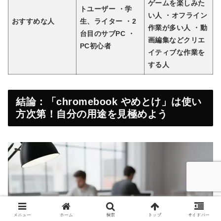
ゲームを楽しみた
トユーザー ・学
い人 ・オフライン
おすすめな人
生、ライター ・2
作業が多い人 ・動
台目のサブPC ・
画編集などクリエ
PC初心者
イティブな作業を
する人
結論：「chromebook やめとけ」は使い
方次第！自分の用途を見極めよう
メニュー
ホーム
検索
トップ
サイドバー