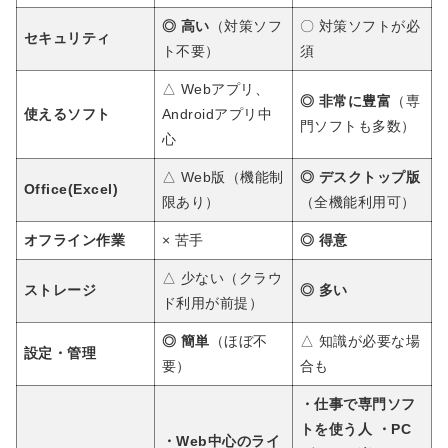
◎ 高い
（対策ソフ
〇 対策ソフトが必
セキュリティ
ト不要）
須
△ Webアプリ、
◎ 非常に豊富
（専
使えるソフト
Androidアプリ中
門ソフトも多数）
心
△ Web版（機能制
◎ デスクトップ版
Office(Excel)
限あり）
（全機能利用可）
オフライン作業
× 苦手
◎ 得意
△ 少ない（クラウ
ストレージ
◎ 多い
ド利用が前提）
◎ 簡単
（ほぼ不
△ 知識が必要な場
設定・管理
要）
合も
・仕事で専門ソフ
トを使う人 ・PC
・Web中心のライ